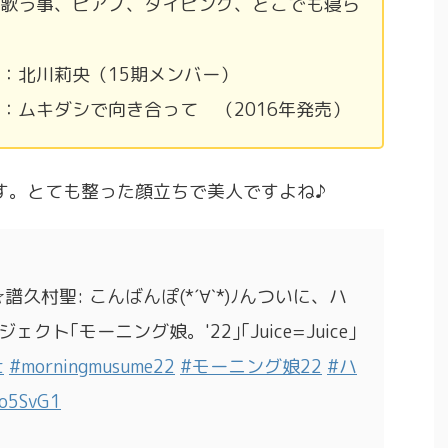
歌う事、ピアノ、タイピング、どこでも寝ら
：北川莉央（15期メンバー）
：ムキダシで向き合って （2016年発売）
す。とても整った顔立ちで美人ですよね♪
☆譜久村聖: こんばんぽ(*ˊ∀ˋ*)ﾉんついに、ハ
ト｢モーニング娘。'22｣｢Juice=Juice｣
t
#morningmusume22
#モーニング娘22
#ハ
ko5SvG1