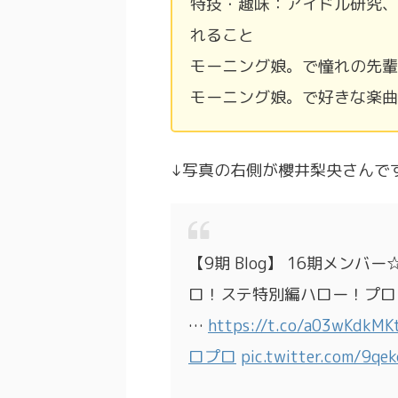
特技・趣味：アイドル研究、
れること
モーニング娘。で憧れの先輩
モーニング娘。で好きな楽曲
↓写真の右側が櫻井梨央さんで
【9期 Blog】 16期メンバー
ロ！ステ特別編ハロー！プロジェク
…
https://t.co/a03wKdkMK
ロプロ
pic.twitter.com/9qe